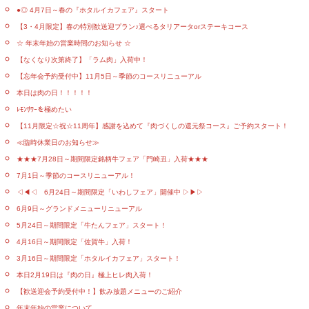
●◎ 4月7日～春の『ホタルイカフェア』スタート
【3・4月限定】春の特別歓送迎プラン♪選べるタリアータorステーキコース
☆ 年末年始の営業時間のお知らせ ☆
【なくなり次第終了】「ラム肉」入荷中！
【忘年会予約受付中】11月5日～季節のコースリニューアル
本日は肉の日！！！！！
ﾚﾓﾝｻﾜｰを極めたい
【11月限定☆祝☆11周年】感謝を込めて『肉づくしの還元祭コース』ご予約スタート！
≪臨時休業日のお知らせ≫
★★★7月28日～期間限定銘柄牛フェア「門崎丑」入荷★★★
7月1日～季節のコースリニューアル！
◁◀◁ 6月24日～期間限定「いわしフェア」開催中 ▷▶▷
6月9日～グランドメニューリニューアル
5月24日～期間限定「牛たんフェア」スタート！
4月16日～期間限定「佐賀牛」入荷！
3月16日～期間限定「ホタルイカフェア」スタート！
本日2月19日は『肉の日』極上ヒレ肉入荷！
【歓送迎会予約受付中！】飲み放題メニューのご紹介
年末年始の営業について