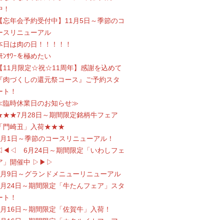
中！
【忘年会予約受付中】11月5日～季節のコ
ースリニューアル
本日は肉の日！！！！！
ﾚﾓﾝｻﾜｰを極めたい
【11月限定☆祝☆11周年】感謝を込めて
『肉づくしの還元祭コース』ご予約スタ
ート！
≪臨時休業日のお知らせ≫
★★★7月28日～期間限定銘柄牛フェア
「門崎丑」入荷★★★
7月1日～季節のコースリニューアル！
◁◀◁ 6月24日～期間限定「いわしフェ
ア」開催中 ▷▶▷
6月9日～グランドメニューリニューアル
5月24日～期間限定「牛たんフェア」スタ
ート！
4月16日～期間限定「佐賀牛」入荷！