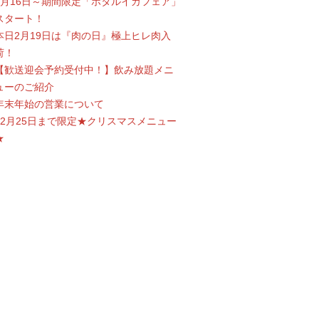
3月16日～期間限定「ホタルイカフェア」
スタート！
本日2月19日は『肉の日』極上ヒレ肉入
荷！
【歓送迎会予約受付中！】飲み放題メニ
ューのご紹介
年末年始の営業について
12月25日まで限定★クリスマスメニュー
★