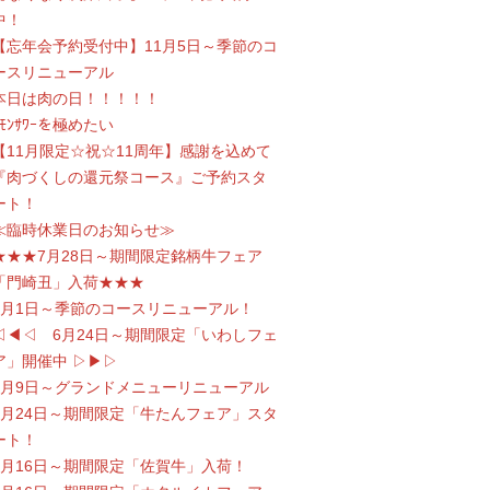
中！
【忘年会予約受付中】11月5日～季節のコ
ースリニューアル
本日は肉の日！！！！！
ﾚﾓﾝｻﾜｰを極めたい
【11月限定☆祝☆11周年】感謝を込めて
『肉づくしの還元祭コース』ご予約スタ
ート！
≪臨時休業日のお知らせ≫
★★★7月28日～期間限定銘柄牛フェア
「門崎丑」入荷★★★
7月1日～季節のコースリニューアル！
◁◀◁ 6月24日～期間限定「いわしフェ
ア」開催中 ▷▶▷
6月9日～グランドメニューリニューアル
5月24日～期間限定「牛たんフェア」スタ
ート！
4月16日～期間限定「佐賀牛」入荷！