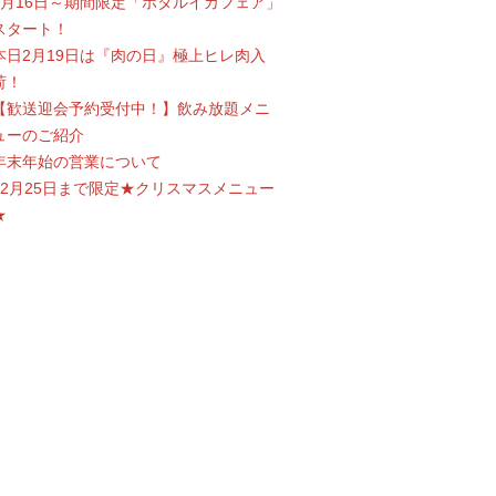
3月16日～期間限定「ホタルイカフェア」
スタート！
本日2月19日は『肉の日』極上ヒレ肉入
荷！
【歓送迎会予約受付中！】飲み放題メニ
ューのご紹介
年末年始の営業について
12月25日まで限定★クリスマスメニュー
★