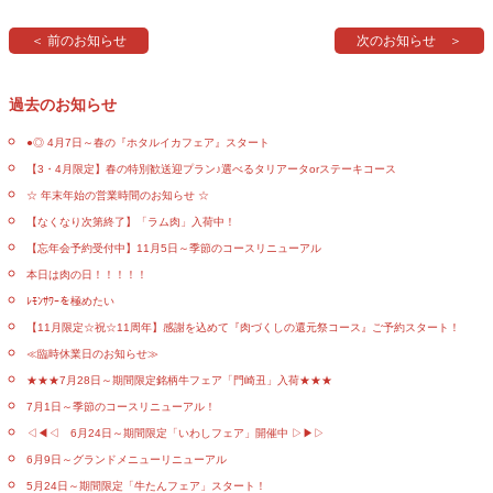
＜ 前のお知らせ
次のお知らせ ＞
過去のお知らせ
●◎ 4月7日～春の『ホタルイカフェア』スタート
【3・4月限定】春の特別歓送迎プラン♪選べるタリアータorステーキコース
☆ 年末年始の営業時間のお知らせ ☆
【なくなり次第終了】「ラム肉」入荷中！
【忘年会予約受付中】11月5日～季節のコースリニューアル
本日は肉の日！！！！！
ﾚﾓﾝｻﾜｰを極めたい
【11月限定☆祝☆11周年】感謝を込めて『肉づくしの還元祭コース』ご予約スタート！
≪臨時休業日のお知らせ≫
★★★7月28日～期間限定銘柄牛フェア「門崎丑」入荷★★★
7月1日～季節のコースリニューアル！
◁◀◁ 6月24日～期間限定「いわしフェア」開催中 ▷▶▷
6月9日～グランドメニューリニューアル
5月24日～期間限定「牛たんフェア」スタート！